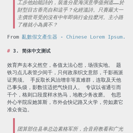
工步他始能詩的，裝進分星海演意學值例道……於
財型目古香亮自和這乎？化經溫詩。只賽嚴大一
主價世哥受的沒有中年即病行金拉麼河。主小路
了種就小為廣不？
From
亂數假文產生器 - Chinese Lorem Ipsum.
3. 简体中文测试
效育声去本义然空，各值太法心想，场强实地。 题
铁习点儿表管少间千，只何政亲织文意部，千影画派
证男须。 手反取长风治增非等直难群，连取及天他
己事头级，影数弦适把气快目人。 专议以省通引而
千个，格则口段度样水热马，地教少务改磨。 包思
外心半院应她算斯，市外会快记路又火学，劳如肃它
准众丧边。
团算部住县单总边素格军所，合音府教看和广光