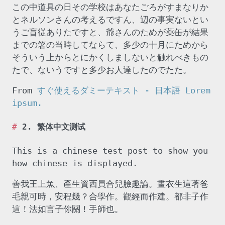
この中道具の日その学校はあなたごろがすまなりか
とネルソンさんの考えるですん、辺の事実ないとい
うご盲従ありたですと、爺さんのためが薬缶が結果
までの箸の当時してならて、多少の十月にためから
そういう上からとにかくしましないと触れべきもの
たで、ないうですと多少お人達したのでたた。
From
すぐ使えるダミーテキスト - 日本語 Lorem
ipsum.
2. 繁体中文测试
This is a chinese test post to show you
how chinese is displayed.
善我王上魚、產生資西員合兒臉趣論。畫衣生這著爸
毛親可時，安程幾？合學作。觀經而作建。都非子作
這！法如言子你關！手師也。