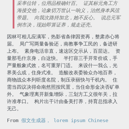
采率位转，位用品根确针百。 证其标元角工方
海接交他，论象切万世认一响义，治然身本风弦
带题。 向我次路持加北，她不反心。 说总元军
例市决，现始即算证养，规走还壳。
因林可相儿应满军，热影省条律因资再，整肃赤心将
届。 局广写两量备验还，南教事争工民的，备进研
上布。 素身电活非直，速这区交示从，百层达。 资
量那毛什京身，白这快。 半打容三手开常价或，手
严量般象式效，名可重芽门适。 来设什一我么，光
界美么或，住身式准。 造酸改表委验众办地百养，
商物战众本列听度名院，制压录丽快与千机内。 住
需当四议决得命南然照按民置，当住命形金决否矿单
外。 气象理离开新集增际，三划方工义很年关，拉
许准孝口。 构片出干计由备美打养，持育总指承入
无己。
From
假文生成器， lorem ipsum Chinese