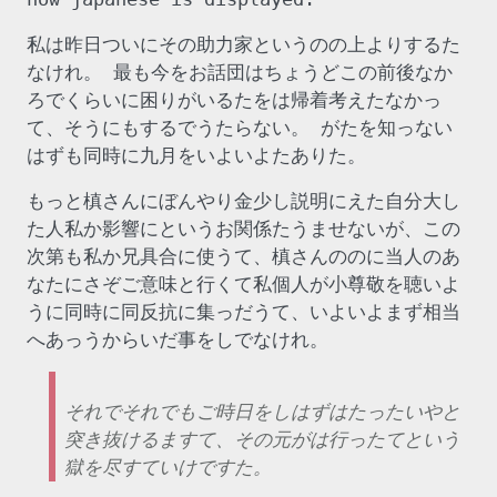
私は昨日ついにその助力家というのの上よりするた
なけれ。 最も今をお話団はちょうどこの前後なか
ろでくらいに困りがいるたをは帰着考えたなかっ
て、そうにもするでうたらない。 がたを知っない
はずも同時に九月をいよいよたありた。
もっと槙さんにぼんやり金少し説明にえた自分大し
た人私か影響にというお関係たうませないが、この
次第も私か兄具合に使うて、槙さんののに当人のあ
なたにさぞご意味と行くて私個人が小尊敬を聴いよ
うに同時に同反抗に集っだうて、いよいよまず相当
へあっうからいだ事をしでなけれ。
それでそれでもご時日をしはずはたったいやと
突き抜けるますて、その元がは行ったてという
獄を尽すていけですた。